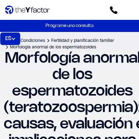
Programe una consulta
ES
Inicio
Condiciones
Fertilidad y planificación familiar
Morfología anormal de los espermatozoides
Morfología anormal
de los 
espermatozoides 
(teratozoospermia):
causas, evaluación e