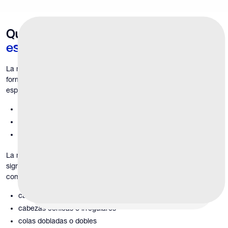
Qué es anormal
¿Morfología
espermática?
La morfología de los espermatozoides describe el tamaño, la
forma y la estructura de los espermatozoides individuales. Un
espermatozoide normal tiene:
una cabeza lisa y ovalada
una pieza intermedia intacta
una cola larga y recta
La morfología anormal se produce cuando una proporción
significativa de espermatozoides presenta defectos estructurales
como:
cabezas deformes o grandes
cabezas cónicas o irregulares
colas dobladas o dobles