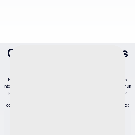
Cómo diagnosticamos
problemas de vejiga
Nuestros especialistas en servicios urológicos adoptan un enfoque
integral para la atención de cada paciente. Cuando nos consulta por un
problema, hacemos más que tratar los síntomas: hacemos todo lo
posible por encontrar la causa y tratarla desde la raíz. Durante su
consulta y las citas posteriores, recopilaremos información mediante: