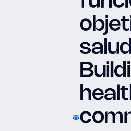
funci
objet
salu
Build
healt
comm