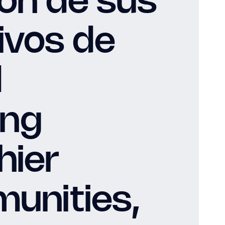
ón de sus
ivos de
d
ing
hier
unities,