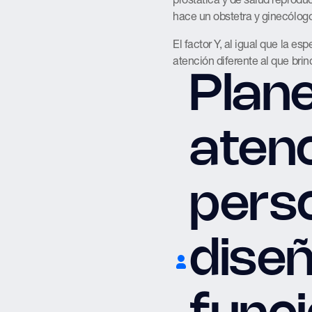
hace un obstetra y ginecólogo
El factor Y, al igual que la es
atención diferente al que bri
Plan
aten
pers
dise