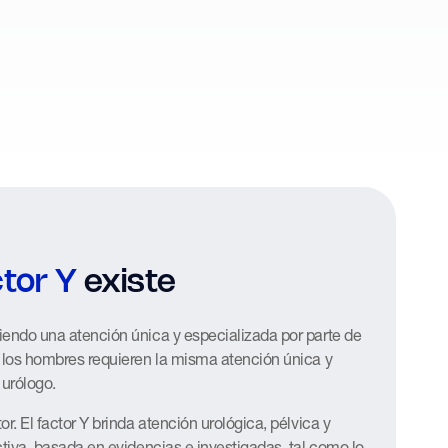
ctor Y
existe
iendo una atención única y especializada por parte de
y los hombres requieren la misma atención única y
 urólogo.
r. El factor Y brinda atención urológica, pélvica y
ctiva, basada en evidencias e investigadas, tal como lo