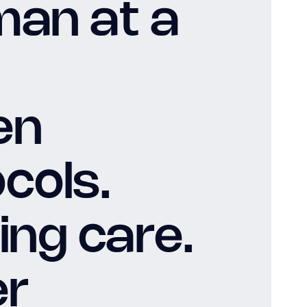
man at a
en
cols.
ing care.
er