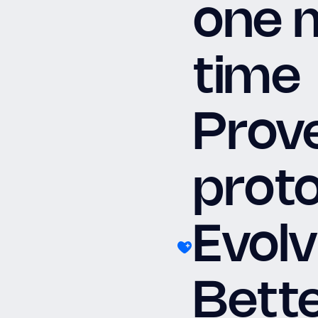
one 
time
Prov
proto
Evolv
Bett