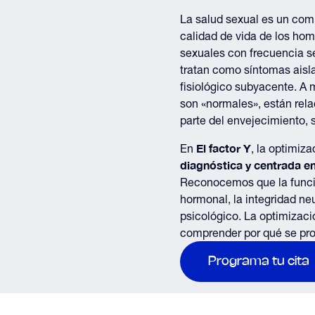
La salud sexual es un comp
calidad de vida de los ho
sexuales con frecuencia se
tratan como síntomas aisl
fisiológico subyacente. A
son «normales», están rel
parte del envejecimiento, 
El factor Y
En
, la optimiz
diagnóstica y centrada 
Reconocemos que la función 
hormonal, la integridad neu
psicológico. La optimizac
comprender por qué se pro
Programa tu cita