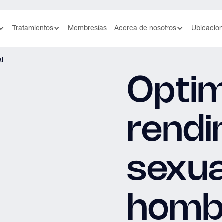
Tratamientos
Membresías
Acerca de nosotros
Ubicacio
al
Optim
rendi
sexua
homb