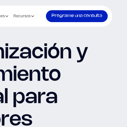
Programe una consulta
nes
Recursos
ización y
miento
l para
res