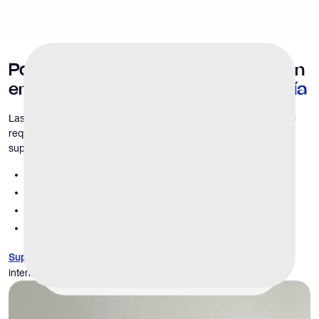
Por qué es importante la supervisión
en
Atención basada en la membresía
Las terapias continuas y la optimización longitudinal de la salud
requieren un mayor nivel de responsabilidad clínica. Sin una
supervisión estructurada, los pacientes pueden experimentar:
beneficio disminuido a lo largo del tiempo
efectos secundarios no controlados
continuación innecesaria de la terapia
aumento del riesgo a largo plazo
garantiza que el tratamiento siga siendo
Supervisión clínica
intencional y no automático.