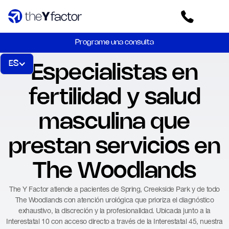
Programe una consulta
ES
Especialistas en
fertilidad y salud
masculina que
prestan servicios en
The Woodlands
The Y Factor atiende a pacientes de Spring, Creekside Park y de todo
The Woodlands con atención urológica que prioriza el diagnóstico
exhaustivo, la discreción y la profesionalidad. Ubicada junto a la
Interestatal 10 con acceso directo a través de la Interestatal 45, nuestra