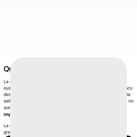
Qué es
¿Eyaculación precoz?
La eyaculación precoz generalmente se define como la
eyaculación que ocurre antes de lo deseado, ya sea antes o poco
después de la penetración, y provoca angustia o dificultad con la
satisfacción sexual. Es importante destacar que la EP se define no
pérdida de control e
solo por el momento, sino también por
impacto negativo en la calidad de vida
.
La EP puede ocurrir de manera constante o intermitente, y la
gravedad puede variar ampliamente entre las personas.