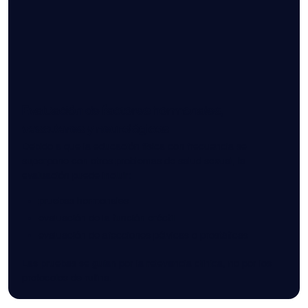
Evaluación de factores hormonales,
vasculares y neurológicos
Debido a que la educación física con frecuencia se
superpone con otros problemas de salud sexual, la
evaluación puede incluir:
pruebas hormonales
evaluación de la función eréctil
evaluación de afecciones pélvicas o prostáticas
Las pruebas se guían por la relevancia clínica, no por los
protocolos de rutina.