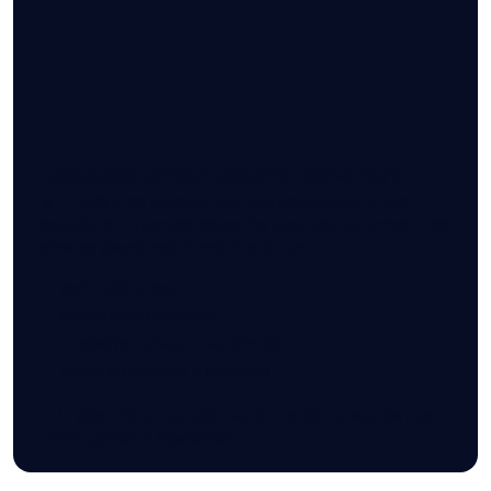
Eyaculación precoz adquirida (secundaria)
La EP adquirida se desarrolla más adelante en la vida,
después de un período de control eyaculatorio normal. Esta
forma se asocia más comúnmente con:
disfunción eréctil
desequilibrio hormonal
prostatitis o afecciones pélvicas
estrés psicológico o ansiedad
El PE adquirido a menudo mejora cuando se abordan los
contribuyentes subyacentes.