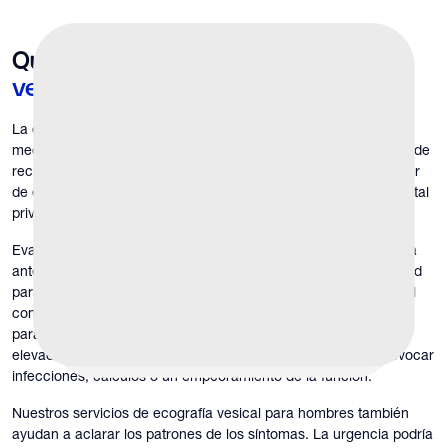
Qué evaluamos con una
ecografía
vesical
La ecografía vesical proporciona imágenes en tiempo real
mediante ondas sonoras: sin radiación, sin agujas y sin tiempo de
recuperación. Entendemos que puede resultar incómodo hablar
de estos síntomas, por lo que el proceso se lleva a cabo con total
privacidad y sensibilidad.
Evaluamos la capacidad para ver cuánta orina retiene su vejiga
antes de que sienta la necesidad de orinar, el grosor de la pared
para revelar si su vejiga ha estado trabajando más de lo normal
contra una resistencia, y los volúmenes pre y postmiccionales
para determinar qué tan bien se vacía su vejiga. Un residuo
elevado significa que queda orina retenida, lo que puede provocar
infecciones, cálculos o un empeoramiento de la función.
Nuestros servicios de ecografía vesical para hombres también
ayudan a aclarar los patrones de los síntomas. La urgencia podría