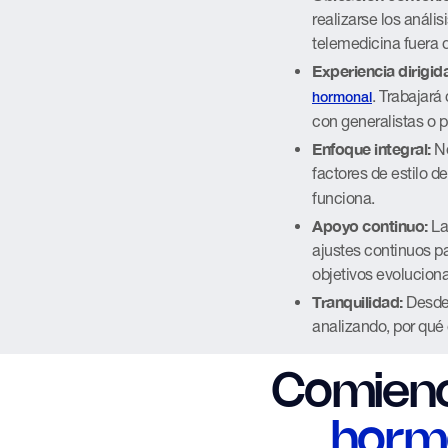
realizarse los anális
telemedicina fuera d
Experiencia dirigi
. Trabajar
hormonal
con generalistas o p
Enfoque integral:
No
factores de estilo d
funciona.
Apoyo continuo:
La
ajustes continuos p
objetivos evolucion
Tranquilidad:
Desde 
analizando, por qué 
Comienc
horm