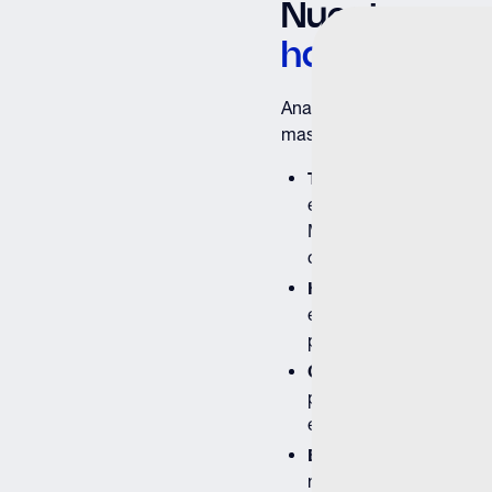
Nuestros se
hormonal int
Analizamos las hormonas m
masculino:
Testosterona
es la bas
energía, la masa muscul
Medimos tanto la testos
completa.
Hormonas tiroideas (T
energía y la temperatur
pueden imitar los sínto
Cortisol
es la hormona 
puede reducir la testost
envejecimiento.
Estradiol
es el estróg
necesitan estrógeno, p