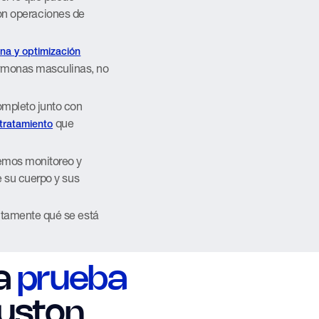
 con operaciones de
na y optimización
ormonas masculinas, no
ompleto junto con
que
 tratamiento
cemos monitoreo y
e su cuerpo y sus
ctamente qué se está
a
prueba
uston