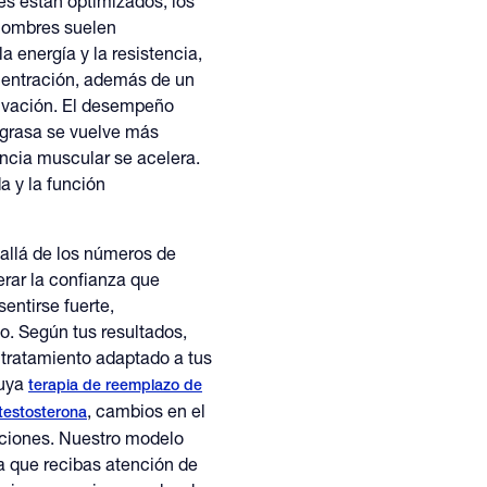
s están optimizados, los
hombres suelen
 energía y la resistencia,
centración, además de un
ivación. El desempeño
 grasa se vuelve más
ancia muscular se acelera.
a y la función
 allá de los números de
erar la confianza que
sentirse fuerte,
. Según tus resultados,
tratamiento adaptado a tus
luya
terapia de reemplazo de
, cambios en el
 testosterona
enciones. Nuestro modelo
a que recibas atención de