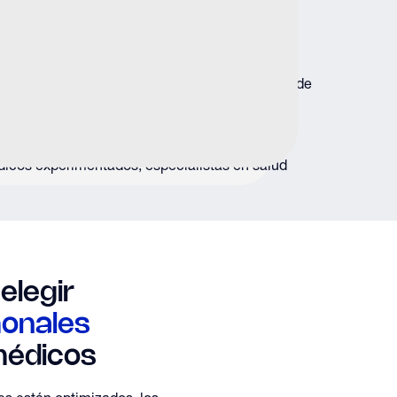
precursora que favorece la producción de
 inmunológica y la resiliencia general.
specífico
es esencial para monitorear la salud de
nte al considerar la optimización hormonal.
laboratorios certificados y los resultados son
dicos experimentados, especialistas en salud
elegir
onales
 médicos