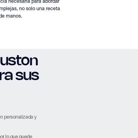
cia necesaria para abordar
plejas, no solo una receta
 de manos.
ouston
ra sus
ón personalizada y
or lo que puede