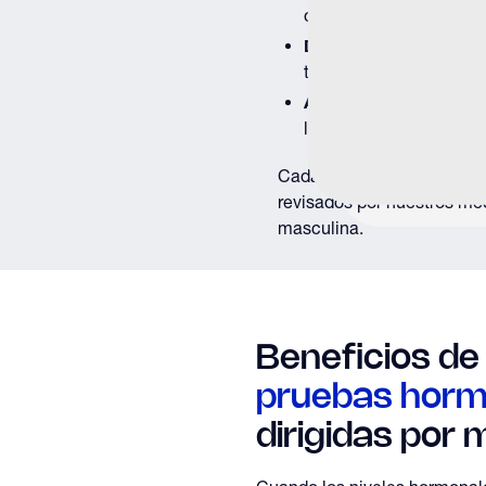
organismo.
DHEA
es una hormona 
testosterona, la función
Antígeno prostático e
la próstata, especialme
Cada prueba se procesa en 
revisados por nuestros mé
masculina.
Beneficios de 
pruebas horm
dirigidas por