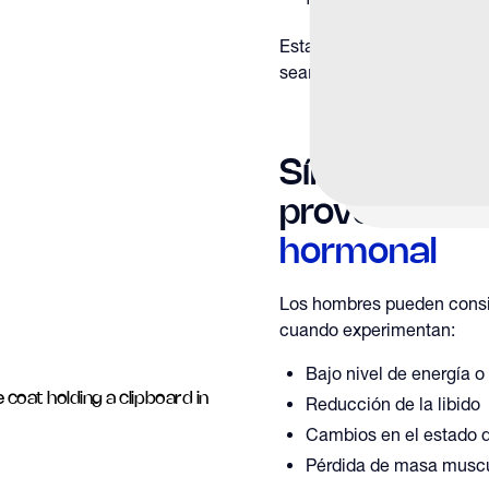
Esta claridad permite que 
sean apropiadas e individu
Síntomas c
provocan
Ev
hormonal
Los hombres pueden consi
cuando experimentan:
Bajo nivel de energía o 
Reducción de la libido
Cambios en el estado d
Pérdida de masa muscu