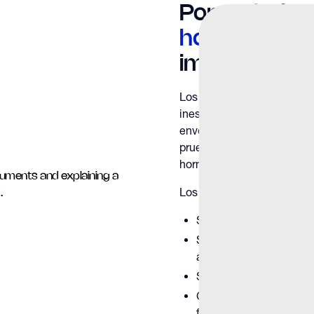
Por qué
Diag
hormonal
So
imprescindib
Los síntomas del desequili
inespecíficos y pueden sup
envejecimiento o los factor
pruebas, es difícil distingu
hormonal de las causas rev
Los diagnósticos hormonal
Si los niveles de testo
Si la producción hormon
alteradas
Si los síntomas son p
Cómo las hormonas pue
fertilidad y la salud sex