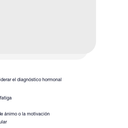
las decisiones de tratamiento
alizadas.
omunes que
aluación
derar el diagnóstico hormonal
fatiga
e ánimo o la motivación
lar