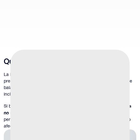
Qué es
¿Balanitis?
La balanitis es la inflamación del glande del pene. Cuando el
prepucio también está afectado, la afección puede denominarse
balanopostitis. La inflamación puede ser leve o intensa y puede
incluir dolor, picazón, enrojecimiento, hinchazón o secreción.
la recurrencia
Si bien la balanitis en sí misma no es infrecuente,
no es normal
y, por lo general, refleja factores contribuyentes
persistentes, como infecciones, irritación, rigidez del prepucio o
afecciones sistémicas.