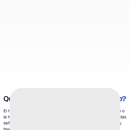
Qué es
¿Hipogonadismo secundario?
El hipogonadismo secundario se produce cuando el hipotálamo o
la hipófisis no envían las señales adecuadas a los testículos. Estas
señales normalmente estimulan la producción de testosterona y
favorecen el desarrollo de los espermatozoides. En el