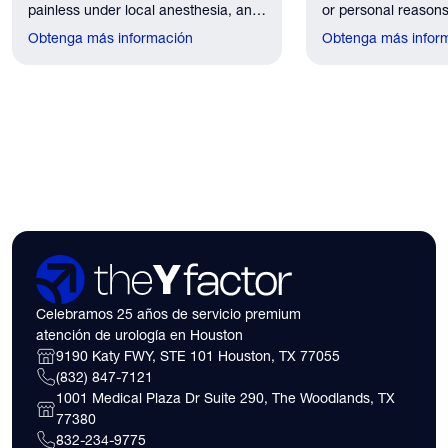
painless under local anesthesia, and
or personal reasons
recovery discomfort is mild and short
the first practical q
Obtenga más información
Obtenga más infor
lived.
have. Here's what
need to know about 
insurance coverage
expect financially b
consultation.
Celebramos 25 años de servicio premium
atención de urología en Houston
9190 Katy FWY, STE 101 Houston, TX 77055
(832) 847-7121
1001 Medical Plaza Dr Suite 290, The Woodlands, TX
77380
832-234-9775