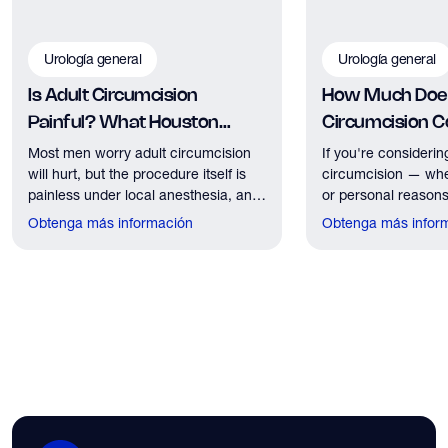
Urología general
Urología general
Is Adult Circumcision
How Much Does
Painful? What Houston
Circumcision Co
Patients Should Expect
Houston?
Most men worry adult circumcision
If you're considerin
will hurt, but the procedure itself is
circumcision — whe
painless under local anesthesia, and
or personal reasons
recovery discomfort is mild and short
the first practical q
Obtenga más información
Obtenga más infor
lived.
have. Here's what
need to know about 
insurance coverage
expect financially b
consultation.