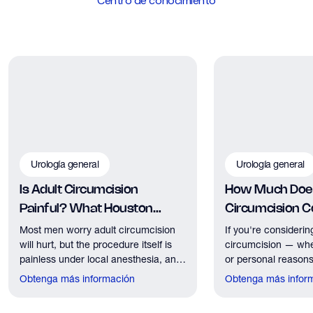
Centro de conocimiento
puede identificar esta afección.
Urología general
Urología general
Is Adult Circumcision
How Much Does
Painful? What Houston
Circumcision Co
Patients Should Expect
Houston?
Most men worry adult circumcision
If you're considerin
will hurt, but the procedure itself is
circumcision — whe
painless under local anesthesia, and
or personal reasons
recovery discomfort is mild and short
the first practical q
Obtenga más información
Obtenga más infor
lived.
have. Here's what
need to know about 