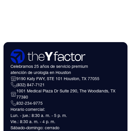
insurance coverage
expect financially b
consultation.
Celebramos 25 años de servicio premium
atención de urología en Houston
9190 Katy FWY, STE 101 Houston, TX 77055
(832) 847-7121
1001 Medical Plaza Dr Suite 290, The Woodlands, TX
77380
832-234-9775
Horario comercial:
Lun. - jue.: 8:30 a. m. - 5 p. m.
Vie.: 8:30 a. m. - 4 p. m.
Sábado-domingo: cerrado