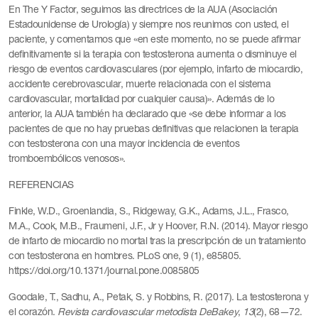
En The Y Factor, seguimos las directrices de la AUA (Asociación
Estadounidense de Urología) y siempre nos reunimos con usted, el
paciente, y comentamos que «en este momento, no se puede afirmar
definitivamente si la terapia con testosterona aumenta o disminuye el
riesgo de eventos cardiovasculares (por ejemplo, infarto de miocardio,
accidente cerebrovascular, muerte relacionada con el sistema
cardiovascular, mortalidad por cualquier causa)». Además de lo
anterior, la AUA también ha declarado que «se debe informar a los
pacientes de que no hay pruebas definitivas que relacionen la terapia
con testosterona con una mayor incidencia de eventos
tromboembólicos venosos».
REFERENCIAS
Finkle, W.D., Groenlandia, S., Ridgeway, G.K., Adams, J.L., Frasco,
M.A., Cook, M.B., Fraumeni, J.F., Jr y Hoover, R.N. (2014). Mayor riesgo
de infarto de miocardio no mortal tras la prescripción de un tratamiento
con testosterona en hombres. PLoS one, 9 (1), e85805.
https://doi.org/10.1371/journal.pone.0085805
Goodale, T., Sadhu, A., Petak, S. y Robbins, R. (2017). La testosterona y
el corazón.
Revista cardiovascular metodista DeBakey
,
13
(2), 68—72.