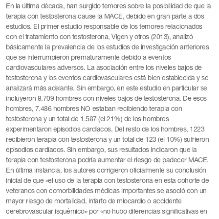
En la última década, han surgido temores sobre la posibilidad de que la
terapia con testosterona cause la MACE, debido en gran parte a dos
estudios. El primer estudio responsable de los temores relacionados
con el tratamiento con testosterona, Vigen y otros (2013), analizó
básicamente la prevalencia de los estudios de investigación anteriores
que se interrumpieron prematuramente debido a eventos
cardiovasculares adversos. La asociación entre los niveles bajos de
testosterona y los eventos cardiovasculares está bien establecida y se
analizará más adelante. Sin embargo, en este estudio en particular se
incluyeron 8.709 hombres con niveles bajos de testosterona. De esos
hombres, 7.486 hombres NO estaban recibiendo terapia con
testosterona y un total de 1.587 (el 21%) de los hombres
experimentaron episodios cardíacos. Del resto de los hombres, 1223
recibieron terapia con testosterona y un total de 123 (el 10%) sufrieron
episodios cardíacos. Sin embargo, sus resultados indicaron que la
terapia con testosterona podría aumentar el riesgo de padecer MACE.
En última instancia, los autores corrigieron oficialmente su conclusión
inicial de que «el uso de la terapia con testosterona en esta cohorte de
veteranos con comorbilidades médicas importantes se asoció con un
mayor riesgo de mortalidad, infarto de miocardio o accidente
cerebrovascular isquémico» por «no hubo diferencias significativas en