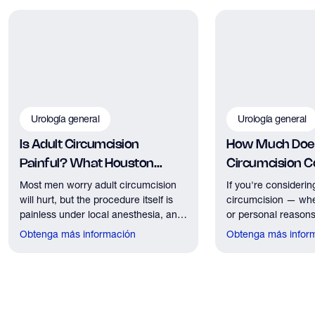
Urología general
Urología general
Is Adult Circumcision
How Much Does
Painful? What Houston
Circumcision Co
Patients Should Expect
Houston?
Most men worry adult circumcision
If you're considerin
will hurt, but the procedure itself is
circumcision — whe
painless under local anesthesia, and
or personal reasons
recovery discomfort is mild and short
the first practical q
Obtenga más información
Obtenga más infor
lived.
have. Here's what
need to know about 
insurance coverage
expect financially b
consultation.