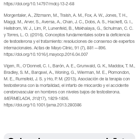
https://doi.org/10.14797/mdcj-13-2-68
Morgentaler, A., Zitzmann, M., Traish, A. M., Fox, A. W., Jones, T. H.,
Maggi, M., Arver, S., Aversa, A., Chan, J. C., Dobs, A. S., Hackett, G. I.,
Hellstrom, W. J., Lim, P., Lunenfeld, B., Mskhalaya, G., Schulman, C. C.
y Torres, L. O. ((2016). Conceptos fundamentales sobre la deficiencia
de testosterona y el tratamiento: resoluciones de consenso de expertos
internacionales. Actas de Mayo Clinic, 91 (7), 881—896.
https://doi.org/10.1016/j.mayocp.2016.04.007
Vigen, R., O'Donnell, C. I., Barón, A. E., Grunwald, G. K., Maddox, T. M.,
Bradley, S. M., Barqawi, A., Woning, G., Wierman, M. E., Plomondon,
M. E., Rumsfeld, J. S. y Ho, P. M. (2013). Asociación de la terapia con
testosterona con la mortalidad, el infarto de miocardio y el accidente
cerebrovascular en hombres con niveles bajos de testosterona.
MERMELADA
,
310
(17), 1829-1836.
https://doi.org/10.1001/jama.2013.280386