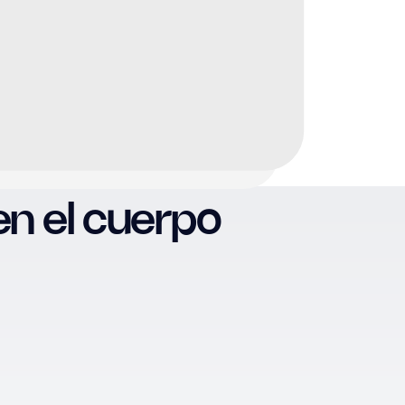
iento son apropiadas
 la salud a largo plazo
en el cuerpo