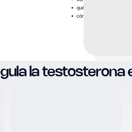
qué estrategias de tratam
cómo puede verse afectada
ula la testosterona 