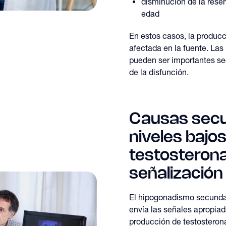
disminución de la reser
edad
En estos casos, la producc
afectada en la fuente. Las 
pueden ser importantes se
de la disfunción.
Causas secu
niveles bajo
testosteron
señalización
El hipogonadismo secundar
envía las señales apropiada
producción de testosteron