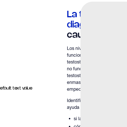
La testostero
diagnóstico
—
causa raíz
Los niveles de testosterona r
funcionan juntos varios sist
testosterona es baja, indica q
no funciona de manera óptima.
testosterona sin comprender l
enmascarar las afecciones 
empeorar con el tiempo.
Identificar la causa de los ni
ayuda a determinar:
si la afección es reversibl
cómo puede verse afectada