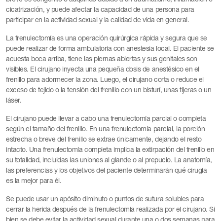
cicatrización, y puede afectar la capacidad de una persona para
participar en la actividad sexual y la calidad de vida en general.
La frenulectomía es una operación quirúrgica rápida y segura que se
puede realizar de forma ambulatoria con anestesia local. El paciente se
acuesta boca arriba, tiene las piernas abiertas y sus genitales son
visibles. El cirujano inyecta una pequeña dosis de anestésico en el
frenillo para adormecer la zona. Luego, el cirujano corta o reduce el
exceso de tejido o la tensión del frenillo con un bisturí, unas tijeras o un
láser.
El cirujano puede llevar a cabo una frenulectomía parcial o completa
según el tamaño del frenillo. En una frenulectomía parcial, la porción
estrecha o breve del frenillo se extrae únicamente, dejando el resto
intacto. Una frenulectomía completa implica la extirpación del frenillo en
su totalidad, incluidas las uniones al glande o al prepucio. La anatomía,
las preferencias y los objetivos del paciente determinarán qué cirugía
es la mejor para él.
Se puede usar un apósito diminuto o puntos de sutura solubles para
cerrar la herida después de la frenulectomía realizada por el cirujano. Si
bien se debe evitar la actividad sexual durante una o dos semanas para