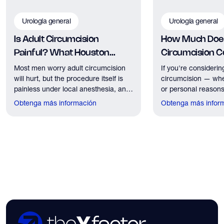
Urología general
Urología general
Is Adult Circumcision
How Much Does
Painful? What Houston
Circumcision Co
Patients Should Expect
Houston?
Most men worry adult circumcision
If you're considerin
will hurt, but the procedure itself is
circumcision — whe
painless under local anesthesia, and
or personal reasons
recovery discomfort is mild and short
the first practical q
Obtenga más información
Obtenga más infor
lived.
have. Here's what
need to know about 
insurance coverage
expect financially b
consultation.