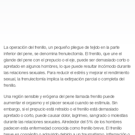
La operación del frenillo, un pequeño pliegue de tejido en la parte
inferior del pene, se denomina frenulectomía. El frenillo, que une el
glande del pene con el prepucio o el eje, puede ser demasiado corto o
apretado en algunos hombres, lo que puede resultar incómodo durante
las relaciones sexuales. Para reducir el estrés y mejorar el rendimiento
sexual, la frenulectomía implica la extirpación parcial o completa del
frenillo.
Una región sensible y erógena del pene llamada frenillo puede
aumentar el orgasmo y el placer sexual cuando se estimula. Sin
embargo, si el prepucio está retraído o el frenillo está demasiado
apretado o corto, puede causar dolor, lagrimeo, sangrado o molestias
durante las relaciones sexuales. Alrededor del 5% de los hombres
padecen esta enfermedad conocida como frenillo breve. El frenillo
breve es congénito o adquirido debido a un traumatismo, inflamación o