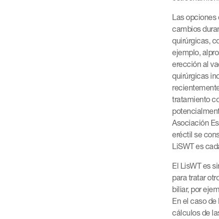
Las opciones d
cambios duran
quirúrgicas, co
ejemplo, alpro
erección al va
quirúrgicas in
recientemente
tratamiento c
potencialmente
Asociación Es
eréctil se con
LiSWT es cada 
El LisWT es s
para tratar ot
biliar, por ej
En el caso de 
cálculos de l