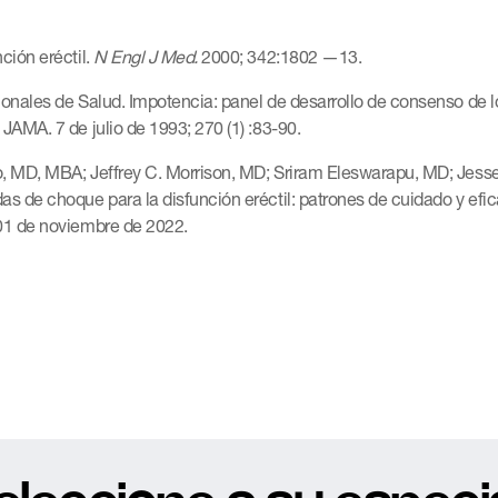
nción eréctil.
N Engl J Med.
2000; 342:1802 —13.
ionales de Salud. Impotencia: panel de desarrollo de consenso de 
 JAMA. 7 de julio de 1993; 270 (1) :83-90.
o, MD, MBA; Jeffrey C. Morrison, MD; Sriram Eleswarapu, MD; Jesse
as de choque para la disfunción eréctil: patrones de cuidado y efic
 01 de noviembre de 2022.