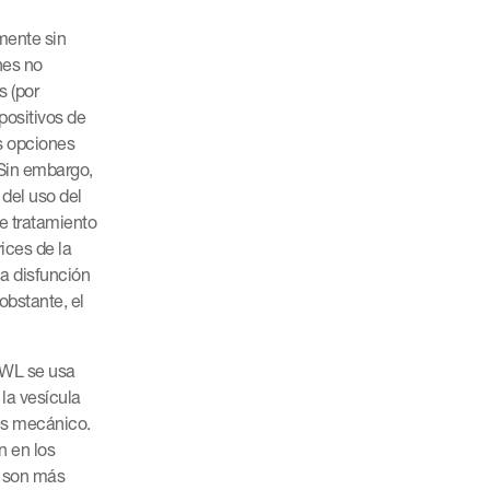
mente sin
nes no
s (por
spositivos de
as opciones
 Sin embargo,
del uso del
e tratamiento
ices de la
a disfunción
obstante, el
SWL se usa
la vesícula
rés mecánico.
n en los
e son más