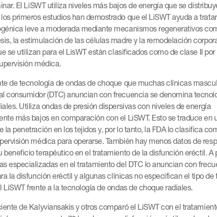
minar. El LiSWT utiliza niveles más bajos de energía que se distribu
 los primeros estudios han demostrado que el LiSWT ayuda a tratar 
logénica leve a moderada mediante mecanismos regenerativos co
s, la estimulación de las células madre y la remodelación corpora
ue se utilizan para el LisWT están clasificados como de clase II por
supervisión médica.
ente de tecnología de ondas de choque que muchas clínicas masculi
al consumidor (DTC) anuncian con frecuencia se denomina tecnol
ales. Utiliza ondas de presión dispersivas con niveles de energía
mente más bajos en comparación con el LiSWT. Esto se traduce en 
 la penetración en los tejidos y, por lo tanto, la FDA lo clasifica co
upervisión médica para operarse. También hay menos datos de res
beneficio terapéutico en el tratamiento de la disfunción eréctil. A p
as especializadas en el tratamiento del DTC lo anuncian con frec
ra la disfunción eréctil y algunas clínicas no especifican el tipo de
l LiSWT frente a la tecnología de ondas de choque radiales.
ciente de Kalyviansakis y otros comparó el LiSWT con el tratamien