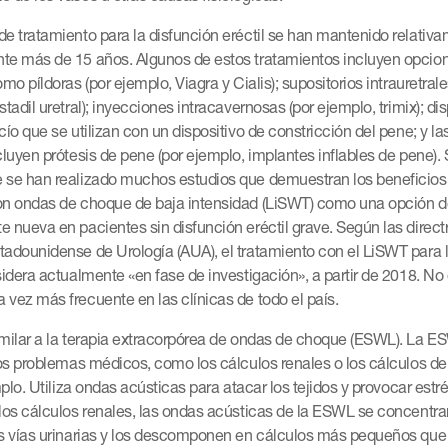
e tratamiento para la disfunción eréctil se han mantenido relativa
te más de 15 años. Algunos de estos tratamientos incluyen opcio
mo píldoras (por ejemplo, Viagra y Cialis); supositorios intrauretrale
stadil uretral); inyecciones intracavernosas (por ejemplo, trimix); di
cío que se utilizan con un dispositivo de constricción del pene; y l
cluyen prótesis de pene (por ejemplo, implantes inflables de pene).
 se han realizado muchos estudios que demuestran los beneficios 
on ondas de choque de baja intensidad (LiSWT) como una opción d
 nueva en pacientes sin disfunción eréctil grave. Según las directr
tadounidense de Urología (AUA), el tratamiento con el LiSWT para l
sidera actualmente «en fase de investigación», a partir de 2018. No 
vez más frecuente en las clínicas de todo el país.
imilar a la terapia extracorpórea de ondas de choque (ESWL). La E
ros problemas médicos, como los cálculos renales o los cálculos de 
emplo. Utiliza ondas acústicas para atacar los tejidos y provocar est
los cálculos renales, las ondas acústicas de la ESWL se concentra
as vías urinarias y los descomponen en cálculos más pequeños qu