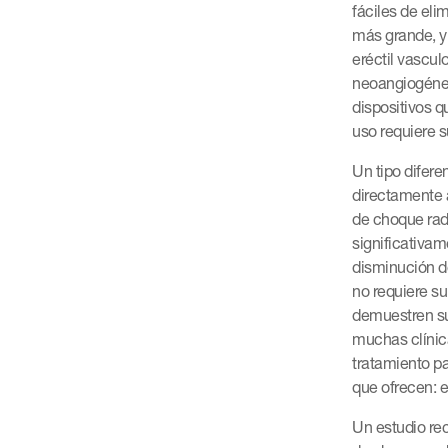
fáciles de eli
más grande, y
eréctil vascu
neoangiogénesi
dispositivos q
uso requiere 
Un tipo difer
directamente 
de choque radi
significativa
disminución de
no requiere s
demuestren su 
muchas clínic
tratamiento pa
que ofrecen: e
Un estudio re