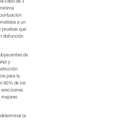
Al cabo de 3
 mínima
 puntuación
ometidos a un
e pruebas que
n disfunción
subyacentes de
rial y
 afección
os para la
el 80% de los
n erecciones
y mejores
determinar la