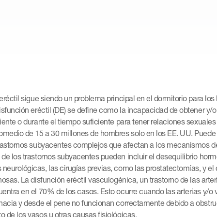
eréctil sigue siendo un problema principal en el dormitorio para los
isfunción eréctil (DE) se define como la incapacidad de obtener y
iente o durante el tiempo suficiente para tener relaciones sexuale
romedio de 15 a 30 millones de hombres solo en los EE. UU. Puede
trastornos subyacentes complejos que afectan a los mecanismos de
de los trastornos subyacentes pueden incluir el desequilibrio horm
eurológicas, las cirugías previas, como las prostatectomías, y el 
nosas. La disfunción eréctil vasculogénica, un trastorno de las arter
entra en el 70% de los casos. Esto ocurre cuando las arterias y/o
 hacia y desde el pene no funcionan correctamente debido a obstru
 de los vasos u otras causas fisiológicas.