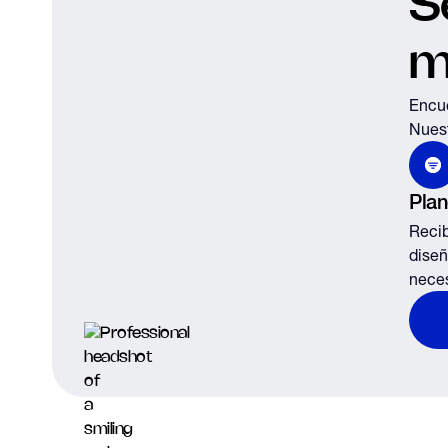
S
m
Encue
Nuest
Plan
Recib
diseñ
neces