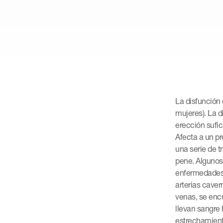
La disfunción 
mujeres). La d
erección sufic
Afecta a un p
una serie de 
pene. Algunos 
enfermedades n
arterias caver
venas, se encu
llevan sangre
estrechamiento