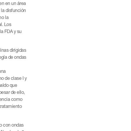
yen en un área
la disfunción
mo la
l. Los
 la FDA y su
nas dirigidas
ogía de ondas
una
mo de clase I y
paldo que
esar de ello,
uencia como
 tratamiento
to con ondas