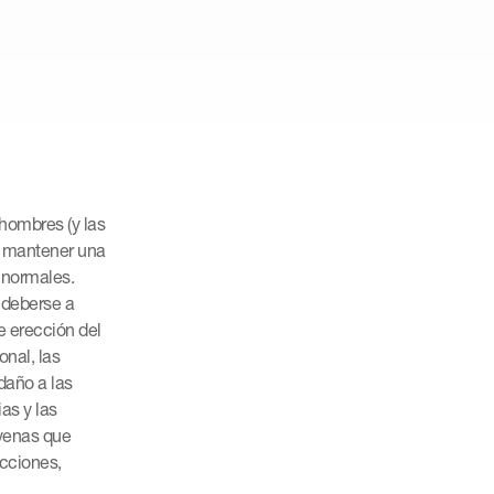
 hombres (y las
/o mantener una
s normales.
 deberse a
 erección del
onal, las
daño a las
ias y las
 venas que
cciones,