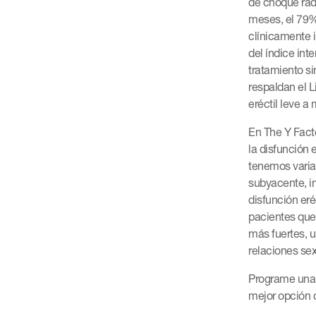
de choque rad
meses, el 79%
clínicamente 
del índice int
tratamiento s
respaldan el 
eréctil leve 
En The Y Fact
la disfunción 
tenemos varia
subyacente, i
disfunción er
pacientes que
más fuertes, u
relaciones se
Programe una 
mejor opción 