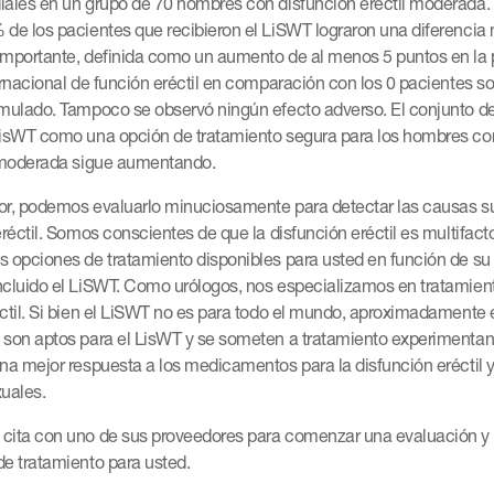
iales en un grupo de 70 hombres con disfunción eréctil moderada. 
 de los pacientes que recibieron el LiSWT lograron una diferencia
importante, definida como un aumento de al menos 5 puntos en la
ernacional de función eréctil en comparación con los 0 pacientes s
imulado. Tampoco se observó ningún efecto adverso. El conjunto d
LisWT como una opción de tratamiento segura para los hombres co
a moderada sigue aumentando.
or, podemos evaluarlo minuciosamente para detectar las causas 
eréctil. Somos conscientes de que la disfunción eréctil es multifacto
s opciones de tratamiento disponibles para usted en función de su
ncluido el LiSWT. Como urólogos, nos especializamos en tratamient
éctil. Si bien el LiSWT no es para todo el mundo, aproximadamente 
 son aptos para el LisWT y se someten a tratamiento experimenta
na mejor respuesta a los medicamentos para la disfunción eréctil 
xuales.
cita con uno de sus proveedores para comenzar una evaluación y 
de tratamiento para usted.