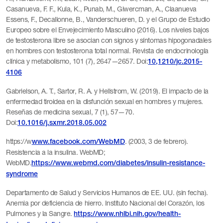
Casanueva, F. F., Kula, K., Punab, M., Giwercman, A., Claanueva
Essens, F., Decallonne, B., Vanderschueren, D. y el Grupo de Estudio
Europeo sobre el Envejecimiento Masculino (2016). Los niveles bajos
de testosterona libre se asocian con signos y síntomas hipogonadales
en hombres con testosterona total normal. Revista de endocrinología
clínica y metabolismo, 101 (7), 2647—2657. Doi:
10,1210/jc.2015-
4106
Gabrielson, A. T., Sartor, R. A. y Hellstrom, W. (2019). El impacto de la
enfermedad tiroidea en la disfunción sexual en hombres y mujeres.
Reseñas de medicina sexual, 7 (1), 57—70.
Doi:
10.1016/j.sxmr.2018.05.002
https://w
. (2003, 3 de febrero).
www.facebook.com/WebMD
Resistencia a la insulina. WebMD;
WebMD.
https://www.webmd.com/diabetes/insulin-resistance-
syndrome
Departamento de Salud y Servicios Humanos de EE. UU. (sin fecha).
Anemia por deficiencia de hierro. Instituto Nacional del Corazón, los
Pulmones y la Sangre.
https://www.nhlbi.nih.gov/health-