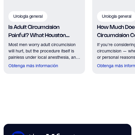
Urología general
Urología general
Is Adult Circumcision
How Much Does
Painful? What Houston
Circumcision Co
Patients Should Expect
Houston?
Most men worry adult circumcision
If you're considerin
will hurt, but the procedure itself is
circumcision — whe
painless under local anesthesia, and
or personal reasons
recovery discomfort is mild and short
the first practical q
Obtenga más información
Obtenga más infor
lived.
have. Here's what
need to know about 
insurance coverage
expect financially b
consultation.