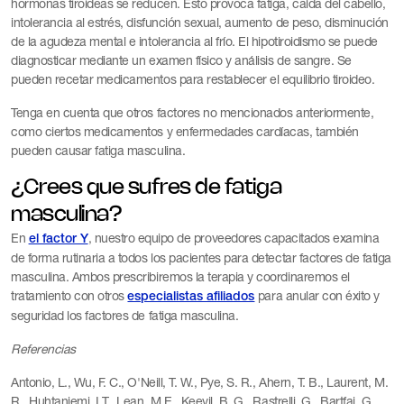
hormonas tiroideas se reducen. Esto provoca fatiga, caída del cabello,
intolerancia al estrés, disfunción sexual, aumento de peso, disminución
de la agudeza mental e intolerancia al frío. El hipotiroidismo se puede
diagnosticar mediante un examen físico y análisis de sangre. Se
pueden recetar medicamentos para restablecer el equilibrio tiroideo.
Tenga en cuenta que otros factores no mencionados anteriormente,
como ciertos medicamentos y enfermedades cardíacas, también
pueden causar fatiga masculina.
¿Crees que sufres de fatiga
masculina?
En
, nuestro equipo de proveedores capacitados examina
el factor Y
de forma rutinaria a todos los pacientes para detectar factores de fatiga
masculina. Ambos prescribiremos la terapia y coordinaremos el
tratamiento con otros
para anular con éxito y
especialistas afiliados
seguridad los factores de fatiga masculina.
Referencias
Antonio, L., Wu, F. C., O'Neill, T. W., Pye, S. R., Ahern, T. B., Laurent, M.
R., Huhtaniemi, I.T., Lean, M.E., Keevil, B. G., Rastrelli, G., Bartfai, G.,