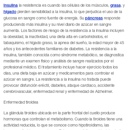
la resistencia es cuando las células de los músculos,
, y
Insulina
grasa
pierden sensibilidad a la insulina, lo que perjudica el uso de la
hígado
glucosa en sangre como fuente de energía. Su
responde
páncreas
produciendo más insulina y su nivel diario de azúcar en sangre
aumenta. Los factores de riesgo de la resistencia a la insulina incluyen
la obesidad, la inactividad, una dieta alta en carbohidratos, el
tabaquismo, el hígado graso, la apnea del sueño, la edad mayor de 45
años y los antecedentes familiares de diabetes. La resistencia a la
insulina, también conocida como síndrome metabólico, se diagnostica
mediante un examen físico y análisis de sangre realizados por el
profesional médico. El tratamiento incluye hacer ejercicio todos los
días, una dieta baja en azúcar y medicamentos para controlar el
azúcar en sangre. La resistencia a la insulina no tratada puede
provocar disfunción eréctil, diabetes, ataque cardíaco, accidente
cerebrovascular, enfermedad renal y enfermedad de Alzheimer.
Enfermedad tiroidea
La glándula tiroides ubicada en la parte frontal del cuello produce
hormonas que controlan el metabolismo. Cuando la tiroides tiene una
actividad reducida, lo que se conoce como hipotiroidismo, las