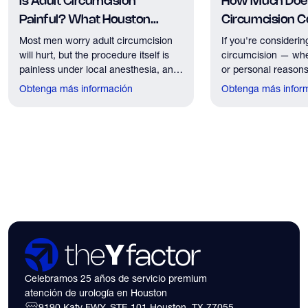
Is Adult Circumcision
How Much Does
Painful? What Houston
Circumcision Co
Patients Should Expect
Houston?
Most men worry adult circumcision
If you're considerin
will hurt, but the procedure itself is
circumcision — whe
painless under local anesthesia, and
or personal reasons
recovery discomfort is mild and short
the first practical q
Obtenga más información
Obtenga más infor
lived.
have. Here's what
need to know about 
insurance coverage
expect financially b
consultation.
Celebramos 25 años de servicio premium
atención de urología en Houston
9190 Katy FWY, STE 101 Houston, TX 77055