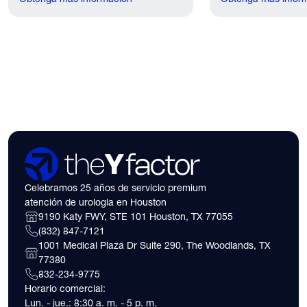
lived.
have. Here's what
need to know about 
insurance coverage
expect financially b
consultation.
Celebramos 25 años de servicio premium
atención de urología en Houston
9190 Katy FWY, STE 101 Houston, TX 77055
(832) 847-7121
1001 Medical Plaza Dr Suite 290, The Woodlands, TX
77380
832-234-9775
Horario comercial:
Lun. - jue.: 8:30 a. m. - 5 p. m.