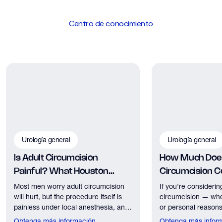
Centro de conocimiento
Urología general
Urología general
Is Adult Circumcision
How Much Does
Painful? What Houston
Circumcision Co
Patients Should Expect
Houston?
Most men worry adult circumcision
If you're considerin
will hurt, but the procedure itself is
circumcision — whe
painless under local anesthesia, and
or personal reasons
recovery discomfort is mild and short
the first practical q
Obtenga más información
Obtenga más infor