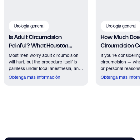
Urología general
Urología general
Is Adult Circumcision
How Much Does
Painful? What Houston
Circumcision Co
Patients Should Expect
Houston?
Most men worry adult circumcision
If you're considerin
will hurt, but the procedure itself is
circumcision — whe
painless under local anesthesia, and
or personal reasons
recovery discomfort is mild and short
the first practical q
Obtenga más información
Obtenga más infor
lived.
have. Here's what
need to know about 
insurance coverage
expect financially b
consultation.