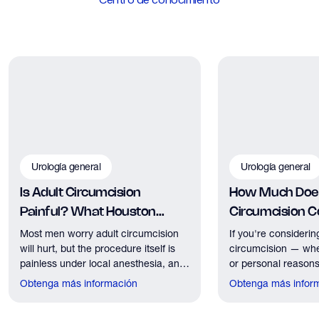
Urología general
Urología general
Is Adult Circumcision
How Much Does
Painful? What Houston
Circumcision Co
Patients Should Expect
Houston?
Most men worry adult circumcision
If you're considerin
will hurt, but the procedure itself is
circumcision — whe
painless under local anesthesia, and
or personal reasons
recovery discomfort is mild and short
the first practical q
Obtenga más información
Obtenga más infor
lived.
have. Here's what
need to know about 