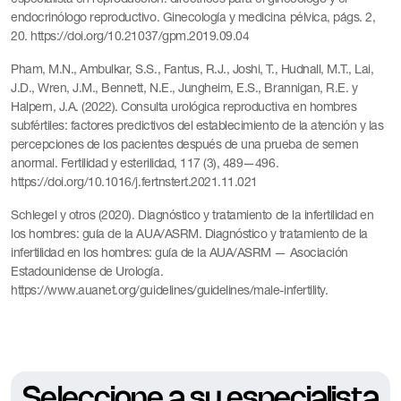
endocrinólogo reproductivo. Ginecología y medicina pélvica, págs. 2,
20. https://doi.org/10.21037/gpm.2019.09.04
Pham, M.N., Ambulkar, S.S., Fantus, R.J., Joshi, T., Hudnall, M.T., Lai,
J.D., Wren, J.M., Bennett, N.E., Jungheim, E.S., Brannigan, R.E. y
Halpern, J.A. (2022). Consulta urológica reproductiva en hombres
subfértiles: factores predictivos del establecimiento de la atención y las
percepciones de los pacientes después de una prueba de semen
anormal. Fertilidad y esterilidad, 117 (3), 489—496.
https://doi.org/10.1016/j.fertnstert.2021.11.021
Schlegel y otros (2020). Diagnóstico y tratamiento de la infertilidad en
los hombres: guía de la AUA/ASRM. Diagnóstico y tratamiento de la
infertilidad en los hombres: guía de la AUA/ASRM — Asociación
Estadounidense de Urología.
https://www.auanet.org/guidelines/guidelines/male-infertility.
Seleccione a su especialista