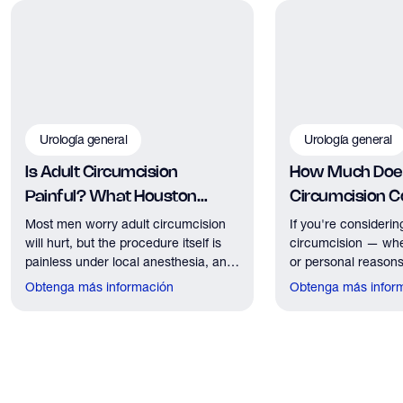
Urología general
Urología general
Is Adult Circumcision
How Much Does
Painful? What Houston
Circumcision Co
Patients Should Expect
Houston?
Most men worry adult circumcision
If you're considerin
will hurt, but the procedure itself is
circumcision — whe
painless under local anesthesia, and
or personal reasons
recovery discomfort is mild and short
the first practical q
Obtenga más información
Obtenga más infor
lived.
have. Here's what
need to know about 
insurance coverage
expect financially b
consultation.