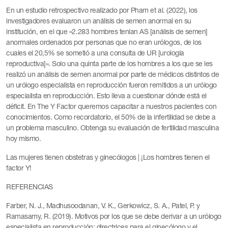
En un estudio retrospectivo realizado por Pham et al. (2022), los
investigadores evaluaron un análisis de semen anormal en su
institución, en el que «2.283 hombres tenían AS [análisis de semen]
anormales ordenados por personas que no eran urólogos, de los
cuales el 20,5% se sometió a una consulta de UR [urología
reproductiva]». Solo una quinta parte de los hombres a los que se les
realizó un análisis de semen anormal por parte de médicos distintos de
un urólogo especialista en reproducción fueron remitidos a un urólogo
especialista en reproducción. Esto lleva a cuestionar dónde está el
déficit. En The Y Factor queremos capacitar a nuestros pacientes con
conocimientos. Como recordatorio, el 50% de la infertilidad se debe a
un problema masculino. Obtenga su evaluación de fertilidad masculina
hoy mismo.
Las mujeres tienen obstetras y ginecólogos | ¡Los hombres tienen el
factor Y!
REFERENCIAS
Farber, N. J., Madhusoodanan, V. K., Gerkowicz, S. A., Patel, P. y
Ramasamy, R. (2019). Motivos por los que se debe derivar a un urólogo
especialista en reproducción: directrices para el ginecólogo y el