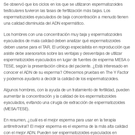
Se observó que los ciclos en los que se utilizaron espermatozoides
testiculares tuvieron las tasas de fertilización más bajas. Los
espermatozoides eyaculados de baja concentración a menudo tienen
una calidad disminuida del ADN espermático.
Los hombres con una concentración muy baja y espermatozoides
eyaculados de mala calidad deben analizar qué espermatozoides
deben usarse para el TAR. El urólogo especialista en reproducción que
asiste debe asesorarlos sobre las ventajas y desventajas de utilizar
espermatozoides eyaculados en lugar de fuentes de esperma MESA o
TESE, según la presentación clínica del paciente. ¿Está interesado en
conocer el ADN de su esperma? Ofrecemos pruebas en The Y Factor
y podemos ayudarlo a decidir la calidad de los espermatozoides.
Algunos hombres, con la ayuda de un tratamiento de fertilidad, pueden
aumentar la concentración y la calidad de los espermatozoides
eyaculados, evitando una cirugía de extracción de espermatozoides
(MESA/TESE).
En resumen, ¿cuál es el mejor esperma para usar en la terapia
antirretroviral? El mejor esperma es el esperma de la más alta calidad
con el mejor ADN. Pueden ser espermatozoides eyaculados en