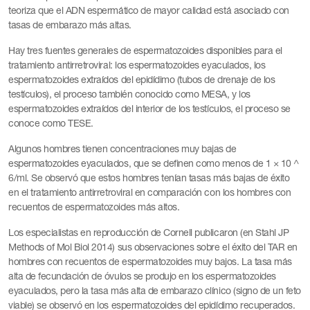
teoriza que el ADN espermático de mayor calidad está asociado con
tasas de embarazo más altas.
Hay tres fuentes generales de espermatozoides disponibles para el
tratamiento antirretroviral: los espermatozoides eyaculados, los
espermatozoides extraídos del epidídimo (tubos de drenaje de los
testículos), el proceso también conocido como MESA, y los
espermatozoides extraídos del interior de los testículos, el proceso se
conoce como TESE.
Algunos hombres tienen concentraciones muy bajas de
espermatozoides eyaculados, que se definen como menos de 1 × 10 ^
6/ml. Se observó que estos hombres tenían tasas más bajas de éxito
en el tratamiento antirretroviral en comparación con los hombres con
recuentos de espermatozoides más altos.
Los especialistas en reproducción de Cornell publicaron (en Stahl JP
Methods of Mol Biol 2014) sus observaciones sobre el éxito del TAR en
hombres con recuentos de espermatozoides muy bajos. La tasa más
alta de fecundación de óvulos se produjo en los espermatozoides
eyaculados, pero la tasa más alta de embarazo clínico (signo de un feto
viable) se observó en los espermatozoides del epidídimo recuperados.