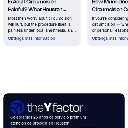
Is Adult Circumcision
How Much Does
Painful? What Houston
Circumcision Co
Patients Should Expect
Houston?
Most men worry adult circumcision
If you're considerin
will hurt, but the procedure itself is
circumcision — whe
painless under local anesthesia, and
or personal reasons
recovery discomfort is mild and short
the first practical q
Obtenga más información
Obtenga más infor
lived.
have. Here's what
need to know about 
insurance coverage
expect financially b
consultation.
Celebramos 25 años de servicio premium
atención de urología en Houston