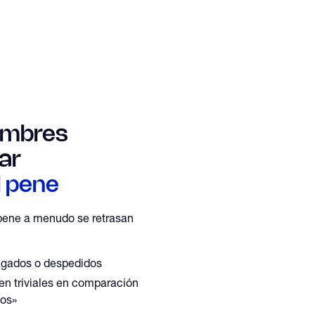
ombres
ar
l pene
 pene a menudo se retrasan
zgados o despedidos
en triviales en comparación
cos»