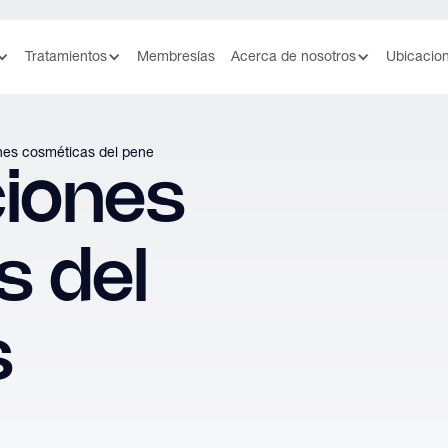
Tratamientos
Membresías
Acerca de nosotros
Ubicacio
es cosméticas del pene
iones
s del
s