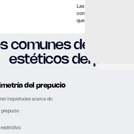
Las preocupaciones cosmé
contexto, no descartarse,
que requieren intervención
os comunes de probl
estéticos del pene
imetría del prepucio
er inquietudes acerca de:
l prepucio
restrictivo