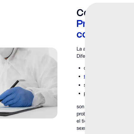
Comprensió
Preocupaci
cosméticas 
La apariencia del pene va
Diferencias en:
cobertura del prepucio
tono y textura de la piel
simetría
patrón vascular
son con frecuencia normal
problemas estéticos cuan
el tiempo, causan molestia
sexual o reflejan afeccio