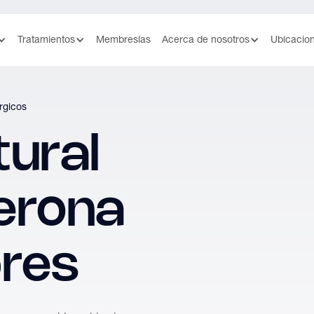
Tratamientos
Membresías
Acerca de nosotros
Ubicacio
rgicos
tural
erona
res