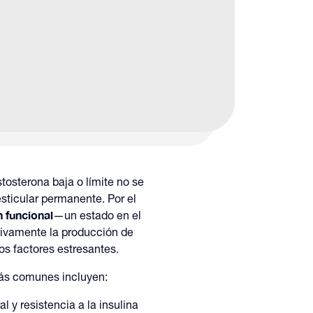
ador del organismo
, no
l bajo de
a
Suele ser
osterona baja o límite no se
esticular permanente. Por el
 funcional
—un estado en el
tivamente la producción de
os factores estresantes.
más comunes incluyen:
l y resistencia a la insulina