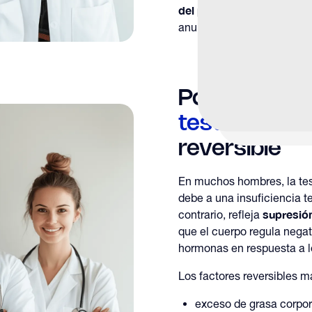
del propio sistema regul
anularlo.
Por qué
Nive
testosteron
reversible
En muchos hombres, la test
debe a una insuficiencia t
supresión
contrario, refleja
que el cuerpo regula nega
hormonas en respuesta a l
Los factores reversibles 
exceso de grasa corpora