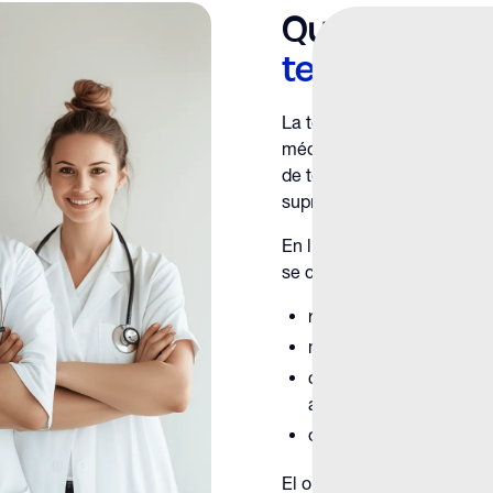
Qué es
¿Tera
testosteron
La terapia natural con tes
médico estructurado para 
de testosterona al abordar
suprimen o alteran la seña
En lugar de introducir tes
se centra en:
restaurar la señalizaci
mejorar la capacidad de
corregir los factores q
al estilo de vida
optimizar el equilibrio
El objetivo es aumentar lo