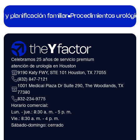
Estadounidense de Urología lo confirma, y es precisamente
por eso que The Y Factor hace las cosas de manera
diferente.
ad y planificación familiar
Procedimientos urológic
Celebramos 25 años de servicio premium
atención de urología en Houston
9190 Katy FWY, STE 101 Houston, TX 77055
(832) 847-7121
1001 Medical Plaza Dr Suite 290, The Woodlands, TX
77380
832-234-9775
Horario comercial:
Lun. - jue.: 8:30 a. m. - 5 p. m.
Vie.: 8:30 a. m. - 4 p. m.
Sábado-domingo: cerrado