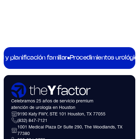
Disfunción eréctil relacionada con niveles bajos de
vitamina D
La mayoría de los hombres que padecen disfunción eréctil
reciben una receta de Viagra, Cialis o Levitra y se la envían
de camino. En The Y Factor, primero nos hacemos una
pregunta diferente: ¿por qué ocurre la disfunción en primer
Obtenga más información
lugar?
ad y planificación familiar
Procedimientos urológic
Celebramos 25 años de servicio premium
atención de urología en Houston
9190 Katy FWY, STE 101 Houston, TX 77055
(832) 847-7121
1001 Medical Plaza Dr Suite 290, The Woodlands, TX
77380